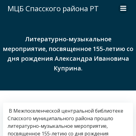
Перейти
МЦБ Спасского района РТ
к
содержимому
Литературно-музыкальное
мероприятие, посвященное 155-летию со
дня рождения Александра Ивановича
Куприна.
В Межпоселенческой центральной библиотеке
Спасского муниципального района прошло
литературно-музыкальное мероприятие,
посвященное 155-летию со дня рождения