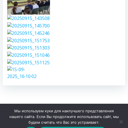
Мы используем куки для наилучшего представления
© 2026 МЦБ Спасского района РТ. Created for free
нашего сайта. Если Вы продолжите использовать сайт, мы
using WordPress and
Colibri
будем считать что Вас это устраивает.