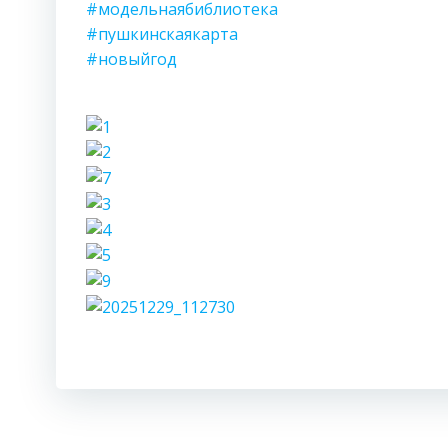
#модельнаябиблиотека
#пушкинскаякарта
#новыйгод