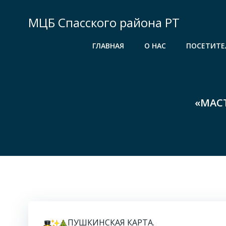
Перейти
к
МЦБ Спасского района РТ
содержимому
ГЛАВНАЯ
О НАС
ПОСЕТИТЕ
«МАС
ПУШКИНСКАЯ КАРТА.